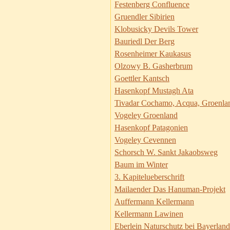
Festenberg Confluence
Gruendler Sibirien
Klobusicky Devils Tower
Bauriedl Der Berg
Rosenheimer Kaukasus
Olzowy B. Gasherbrum
Goettler Kantsch
Hasenkopf Mustagh Ata
Tivadar Cochamo, Acqua, Groenla
Vogeley Groenland
Hasenkopf Patagonien
Vogeley Cevennen
Schorsch W. Sankt Jakaobsweg
Baum im Winter
3. Kapitelueberschrift
Mailaender Das Hanuman-Projekt
Auffermann Kellermann
Kellermann Lawinen
Eberlein Naturschutz bei Bayerland