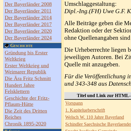
Umschlaggestaltung:
Der Bayerländer 2008
Dipl.-Ing.(FH) Uwe G.F. K
Der Bayerländer 2011
Der Bayerländer 2014
Alle Beiträge geben die Me
Der Bayerländer 2017
Redaktion oder der Sektion
Der Bayerländer 2020
ohne Quellenangaben sind 
Der Bayerländer 2024
Geschichte
Die Urheberrechte liegen 
Gründung bis Erster
jeweiligen Autoren. Bei Zi
Weltkrieg
Quelle mit anzugeben.
Erster Weltkrieg und
Weimarer Republik
Für die Veröffentlichung i
Die Ära Fritz Schmitt
und 343-348 aus Datensch
Hundert Jahre
Felsklettern
Titel und Link zur HTML-
Geschichte der Fritz-
Vorspann
Pflaum-Hütte
1. Kapitelueberschrift
Die Zeit des Dritten
Reiches
Welsch W. 110 Jahre Bayerland
Chronik 1895-2020
Schindler Saechsische Bayerlaende