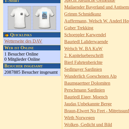
Specht Juedische Gemeinde
T-Shirt
Mailaender Bayerland und Antisem
Grimm Schmidkunz
Auffermann, Welsch W. Anderl He
Guber Trekking
Quicklinks
Schoeppler Karwendel
Wetterseite des DAV
Bauriedl Laliderwaende
Wer ist Online
Welsch W. BA KuW
1 Besucher Online
2. Kapitelueberschrift
0 Mitglieder Online
Bierl Fahrtenberichte
Besucher insgesamt
Sedlmayer Sardinien
2087885 Besucher insgesamt
Wunderlich Goeschenen Alp
Baumgaertner Dolomiten
Perschmann Sardinien
Bauriedl Eiger, Moench
Jaudas Unbekannte Berge
Braun-Elwert No Feet - Mitreissunf
Wirth Norwegen
Wolken, Gedicht und Bild