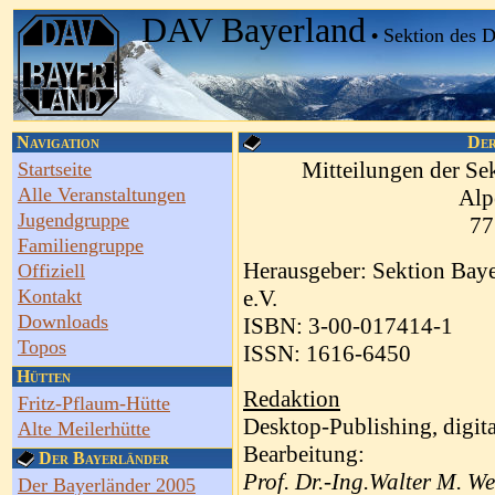
DAV Bayerland
•
Sektion des 
Navigation
Der
Mitteilungen der Se
Startseite
Alle Veranstaltungen
Alp
Jugendgruppe
77
Familiengruppe
Herausgeber: Sektion Baye
Offiziell
Kontakt
e.V.
Downloads
ISBN: 3-00-017414-1
Topos
ISSN: 1616-6450
Hütten
Redaktion
Fritz-Pflaum-Hütte
Desktop-Publishing, digit
Alte Meilerhütte
Bearbeitung:
Der Bayerländer
Prof. Dr.-Ing.Walter M. W
Der Bayerländer 2005