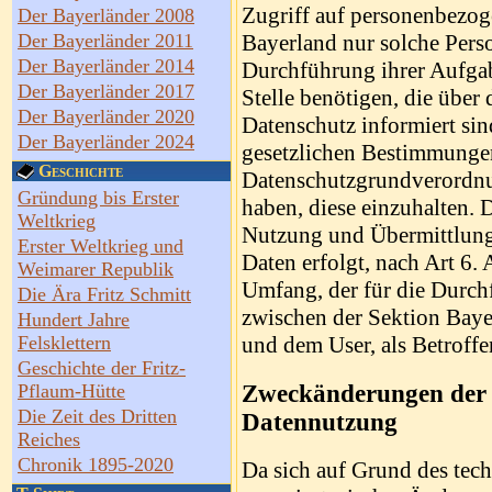
Zugriff auf personenbezog
Der Bayerländer 2008
Der Bayerländer 2011
Bayerland nur solche Perso
Der Bayerländer 2014
Durchführung ihrer Aufgab
Der Bayerländer 2017
Stelle benötigen, die übe
Der Bayerländer 2020
Datenschutz informiert si
Der Bayerländer 2024
gesetzlichen Bestimmungen
Geschichte
Datenschutzgrundverordn
Gründung bis Erster
haben, diese einzuhalten. 
Weltkrieg
Nutzung und Übermittlung
Erster Weltkrieg und
Daten erfolgt, nach Art 6
Weimarer Republik
Umfang, der für die Durchf
Die Ära Fritz Schmitt
zwischen der Sektion Bayer
Hundert Jahre
Felsklettern
und dem User, als Betroffen
Geschichte der Fritz-
Zweckänderungen der 
Pflaum-Hütte
Die Zeit des Dritten
Datennutzung
Reiches
Chronik 1895-2020
Da sich auf Grund des tech