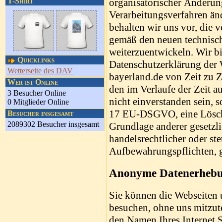
T-Shirt
organisatorischer Änderun
Verarbeitungsverfahren än
behalten wir uns vor, die 
gemäß den neuen technis
weiterzuentwickeln. Wir bi
Quicklinks
Datenschutzerklärung der
Wetterseite des DAV
bayerland.de von Zeit zu Z
Wer ist Online
den im Verlaufe der Zeit 
3 Besucher Online
nicht einverstanden sein, 
0 Mitglieder Online
17 EU-DSGVO, eine Löschu
Besucher insgesamt
2089302 Besucher insgesamt
Grundlage anderer gesetzl
handelsrechtlicher oder ste
Aufbewahrungspflichten, g
Anonyme Datenerheb
Sie können die Webseiten 
besuchen, ohne uns mitzute
den Namen Ihres Internet S