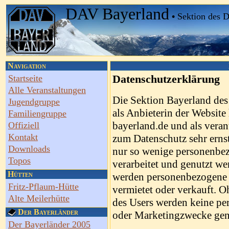
DAV Bayerland
•
Sektion des 
Navigation
Datenschutzerklärung
Startseite
Alle Veranstaltungen
Die Sektion Bayerland des
Jugendgruppe
als Anbieterin der Website
Familiengruppe
bayerland.de und als veran
Offiziell
Kontakt
zum Datenschutz sehr ernst
Downloads
nur so wenige personenbez
Topos
verarbeitet und genutzt w
Hütten
werden personenbezogene 
Fritz-Pflaum-Hütte
vermietet oder verkauft. O
Alte Meilerhütte
des Users werden keine p
Der Bayerländer
oder Marketingzwecke gen
Der Bayerländer 2005