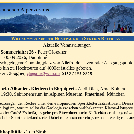
Deutschen Alpenvereins
Willkommen auf der Homepage der Sektion Bayerland
Aktuelle Veranstaltungen
 Sommerfahrt 26
- Peter Gloggner
 – 06.09.2026, Dauphiné
isch gelegene Campingplatz von Ailefroide ist zentraler Ausgangspunkt.
 hin zu Hochtouren auf 4000er ist alles geboten.
eter Gloggner,
gloggner@web.de
, 0152 2195 9225
ark: Albanien. Klettern in Shquiperi
- Andi Dick, Arnd Kohlen
 19:30, Sektionenraum im Alpinen Museum, Praterinsel, München
 sozusagen der Rookie unter den europäischen Sportkletterdestinationen. Dieses
ich logisch, warum sollte die Geologie zwischen weltbekannten Kletter-Hotspots
voller Cafés! Es heißt, es gebe pro Einwohner mehr Kaffeehäuser als irgendwo 
f der Sportkletterlandkarte. Dabei muss man nur ein ganz klein wenig raus a
uhkopfhütte
- Tom Strobl