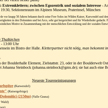
l: Extremklettern; zwischen Egozentrik und sozialem Interesse
- An
 19:30, Sektionenraum im Alpinen Museum, Praterinsel, München
rde vor knapp 50 Jahren bekannt durch seine Free Solos im Wilden Kaiser, Karwendel und den 
erigkeiten in den Dolomiten und bei Arco, sehr gut hergerichtet und für Wiederholer gedacht.
ersönlichen Motive in Zusammenhang mit der menschlichen Entwicklung und der sozialen Entwic
e Thalkirchen
 - 13:00 Uhr
nsein im Bistro der Halle.
Kletterpartner nicht nötig, man bekommt 
r
der Boulderhalle Element, Zielstattstr. 23, oder in der Boulderwelt O
 bei Johanna Steinbock (johanna.steinbock@gmx.de); sie hat auch ein
Neueste Toureneintragungen
rlspitze
(Karwendel)
nte"
(Kaisergebirge)
 Dolomitici (2150m)
(Valle Grana)
r Wald)
lpen)