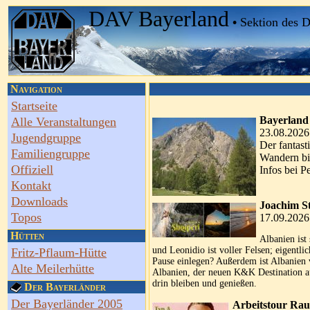
DAV Bayerland
•
Sektion des 
Navigation
Startseite
Bayerland
Alle Veranstaltungen
23.08.2026
Jugendgruppe
Der fantast
Familiengruppe
Wandern bis
Offiziell
Infos bei P
Kontakt
Downloads
Joachim St
Topos
17.09.2026
Hütten
Albanien ist
und Leonidio ist voller Felsen; eigentl
Fritz-Pflaum-Hütte
Pause einlegen? Außerdem ist Albanien 
Alte Meilerhütte
Albanien, der neuen K&K Destination au
drin bleiben und genießen.
Der Bayerländer
Der Bayerländer 2005
Arbeitstour Ra