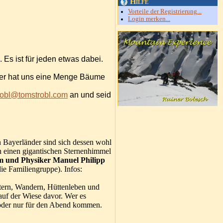
Hilfe
Vorteile der Registrierung...
Login merken...
 Es ist für jeden etwas dabei.
rster hat uns eine Menge Bäume
robl@tomstrobl.com
an und seid
n Bayerländer sind sich dessen wohl
en einen gigantischen Sternenhimmel
 und Physiker Manuel Philipp
e Familiengruppe). Infos:
tern, Wandern, Hüttenleben und
 auf der Wiese davor. Wer es
n oder nur für den Abend kommen.