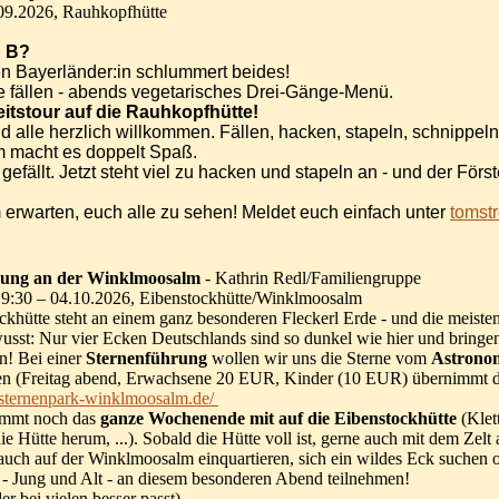
09.2026, Rauhkopfhütte
p B?
en Bayerländer:in schlummert beides!
fällen - abends vegetarisches Drei-Gänge-Menü.
itstour auf die Rauhkopfhütte!
d alle herzlich willkommen. Fällen, hacken, stapeln, schnippeln.
 macht es doppelt Spaß.
 gefällt. Jetzt steht viel zu hacken und stapeln an - und der Fö
rwarten, euch alle zu sehen! Meldet euch einfach unter
tomst
rung an der Winklmoosalm
- Kathrin Redl/Familiengruppe
9:30 – 04.10.2026, Eibenstockhütte/Winklmoosalm
ckhütte steht an einem ganz besonderen Fleckerl Erde - und die meiste
wusst: Nur vier Ecken Deutschlands sind so dunkel wie hier und bring
n! Bei einer
Sternenführung
wollen wir uns die Sterne vom
Astronom
sen (Freitag abend, Erwachsene 20 EUR, Kinder (10 EUR) übernimmt di
.sternenpark-winklmoosalm.de/
mmt noch das
ganze Wochenende mit auf die Eibenstockhütte
(Klet
e Hütte herum, ...). Sobald die Hütte voll ist, gerne auch mit dem Zelt
h auch auf der Winklmoosalm einquartieren, sich ein wildes Eck suche
e - Jung und Alt - an diesem besonderen Abend teilnehmen!
er bei vielen besser passt)