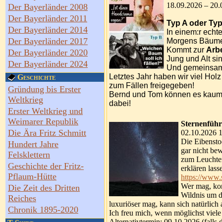
18.09.2026 – 20.
Der Bayerländer 2008
Der Bayerländer 2011
Typ A oder Ty
Der Bayerländer 2014
In einem:r echt
Der Bayerländer 2017
Morgens Bäume 
Kommt zur
Arbe
Der Bayerländer 2020
Jung und Alt sin
Der Bayerländer 2024
Und gemeinsam
Letztes Jahr haben wir viel Holz
Geschichte
zum Fällen freigegeben!
Gründung bis Erster
Bernd und Tom können es kaum e
Weltkrieg
dabei!
Erster Weltkrieg und
Weimarer Republik
Sternenfüh
Die Ära Fritz Schmitt
02.10.2026 1
Die Eibensto
Hundert Jahre
gar nicht be
Felsklettern
zum Leuchte
Geschichte der Fritz-
erklären las
Pflaum-Hütte
https://www
Wer mag, ko
Die Zeit des Dritten
Wildnis um di
Reiches
luxuriöser mag, kann sich natürlic
Chronik 1895-2020
Ich freu mich, wenn möglichst viel
Alternativtermin: 09.10.2026 (falls d