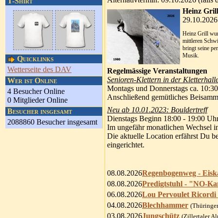
T-Shirt
Heinz Gril
29.10.2026
Heinz Grill wu
mittleren Schwi
bringt seine p
Musik.
Quicklinks
Wetterseite des DAV
Regelmässige Veranstaltungen
Senioren-Klettern in der Kletterhall
Wer ist Online
Montags und Donnerstags ca. 10:30
4 Besucher Online
Anschließend gemütliches Beisamme
0 Mitglieder Online
Neu ab 10.01.2023: Bouldertreff
Besucher insgesamt
Dienstags Beginn 18:00 - 19:00 Uh
2088860 Besucher insgesamt
Im ungefähr monatlichen Wechsel in 
Die aktuelle Location erfährst Du
eingerichtet.
08.08.2026
Regenbogenweg - Eiska
08.08.2026
Predigtstuhl - "NO-Ka
06.08.2026
Lou Pervoulet Ricordi
04.08.2026
Blechhammer
(Thüringe
03.08.2026
Jungschütz
(Zillertaler A