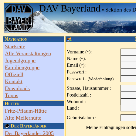
DAV Bayerland
•
Sektion des 
Navigation
Startseite
Vorname (
):
*
Alle Veranstaltungen
Name (
):
*
Jugendgruppe
Email (
):
*
Familiengruppe
Passwort :
Offiziell
Passwort :
(Wiederholung)
Kontakt
Downloads
Strasse, Hausnummer :
Topos
Postleitzahl :
Wohnort :
Hütten
Land :
Fritz-Pflaum-Hütte
Alte Meilerhütte
Geburtsdatum :
Der Bayerländer
Meine Eintragungen sollen
Der Bayerländer 2005