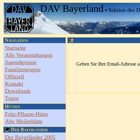
DAV Bayerland
•
Sektion des 
Navigation
Startseite
Alle Veranstaltungen
Jugendgruppe
Geben Sie Ihre Email-Adresse an,
Familiengruppe
Offiziell
Kontakt
Downloads
Topos
Hütten
Fritz-Pflaum-Hütte
Alte Meilerhütte
Der Bayerländer
Der Bayerländer 2005