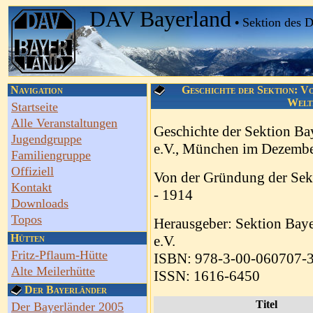
DAV Bayerland
•
Sektion des 
Navigation
Geschichte der Sektion: Vo
Weltk
Startseite
Alle Veranstaltungen
Geschichte der Sektion Ba
Jugendgruppe
e.V., München im Dezemb
Familiengruppe
Offiziell
Von der Gründung der Sek
Kontakt
- 1914
Downloads
Topos
Herausgeber: Sektion Baye
Hütten
e.V.
Fritz-Pflaum-Hütte
ISBN: 978-3-00-060707-
Alte Meilerhütte
ISSN: 1616-6450
Der Bayerländer
Titel
Der Bayerländer 2005