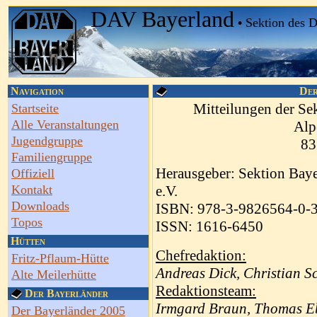
DAV Bayerland
•
Sektion des 
Navigation
Der
Mitteilungen der Se
Startseite
Alle Veranstaltungen
Alp
Jugendgruppe
83
Familiengruppe
Herausgeber: Sektion Baye
Offiziell
Kontakt
e.V.
Downloads
ISBN: 978-3-9826564-0-
Topos
ISSN: 1616-6450
Hütten
Chefredaktion:
Fritz-Pflaum-Hütte
Andreas Dick, Christian S
Alte Meilerhütte
Redaktionsteam:
Der Bayerländer
Irmgard Braun, Thomas Ebe
Der Bayerländer 2005