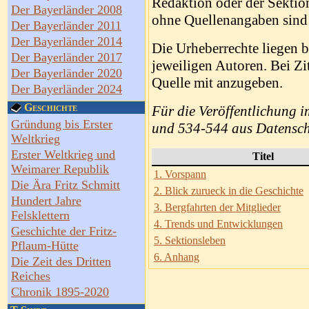
Redaktion oder der Sektion
Der Bayerländer 2008
ohne Quellenangaben sind 
Der Bayerländer 2011
Der Bayerländer 2014
Die Urheberrechte liegen 
Der Bayerländer 2017
jeweiligen Autoren. Bei Zi
Der Bayerländer 2020
Quelle mit anzugeben.
Der Bayerländer 2024
Geschichte
Für die Veröffentlichung i
Gründung bis Erster
und 534-544 aus Datensch
Weltkrieg
Erster Weltkrieg und
Titel
Weimarer Republik
1. Vorspann
Die Ära Fritz Schmitt
2. Blick zurueck in die Geschichte
Hundert Jahre
3. Bergfahrten der Mitglieder
Felsklettern
4. Trends und Entwicklungen
Geschichte der Fritz-
5. Sektionsleben
Pflaum-Hütte
6. Anhang
Die Zeit des Dritten
Reiches
Chronik 1895-2020