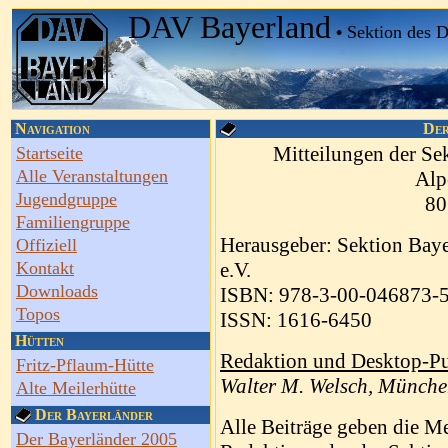
DAV Bayerland
•
Sektion des 
Navigation
Der
Mitteilungen der Se
Startseite
Alle Veranstaltungen
Alp
Jugendgruppe
80
Familiengruppe
Herausgeber: Sektion Baye
Offiziell
Kontakt
e.V.
Downloads
ISBN: 978-3-00-046873-
Topos
ISSN: 1616-6450
Hütten
Redaktion und Desktop-Pu
Fritz-Pflaum-Hütte
Walter M. Welsch, Münch
Alte Meilerhütte
Der Bayerländer
Alle Beiträge geben die Me
Der Bayerländer 2005