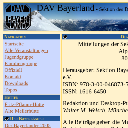
DAV Bayerland
•
Sektion des 
Navigation
Der
Mitteilungen der Se
Startseite
Alle Veranstaltungen
Alp
Jugendgruppe
80
Familiengruppe
Herausgeber: Sektion Baye
Offiziell
Kontakt
e.V.
Downloads
ISBN: 978-3-00-046873-
Topos
ISSN: 1616-6450
Hütten
Redaktion und Desktop-Pu
Fritz-Pflaum-Hütte
Walter M. Welsch, Münch
Alte Meilerhütte
Der Bayerländer
Alle Beiträge geben die Me
Der Bayerländer 2005