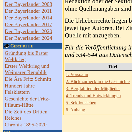
Redaktion oder der Sektion
Der Bayerländer 2008
ohne Quellenangaben sind 
Der Bayerländer 2011
Der Bayerländer 2014
Die Urheberrechte liegen 
Der Bayerländer 2017
jeweiligen Autoren. Bei Zi
Der Bayerländer 2020
Quelle mit anzugeben.
Der Bayerländer 2024
Geschichte
Für die Veröffentlichung i
Gründung bis Erster
und 534-544 aus Datensch
Weltkrieg
Erster Weltkrieg und
Titel
Weimarer Republik
1. Vorspann
Die Ära Fritz Schmitt
2. Blick zurueck in die Geschichte
Hundert Jahre
3. Bergfahrten der Mitglieder
Felsklettern
4. Trends und Entwicklungen
Geschichte der Fritz-
5. Sektionsleben
Pflaum-Hütte
6. Anhang
Die Zeit des Dritten
Reiches
Chronik 1895-2020