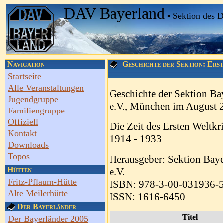
DAV Bayerland
•
Sektion des 
Navigation
Geschichte der Sektion: Ers
Startseite
Alle Veranstaltungen
Geschichte der Sektion Ba
Jugendgruppe
e.V., München im August 
Familiengruppe
Offiziell
Die Zeit des Ersten Weltk
Kontakt
1914 - 1933
Downloads
Topos
Herausgeber: Sektion Baye
Hütten
e.V.
Fritz-Pflaum-Hütte
ISBN: 978-3-00-031936-
Alte Meilerhütte
ISSN: 1616-6450
Der Bayerländer
Titel
Der Bayerländer 2005